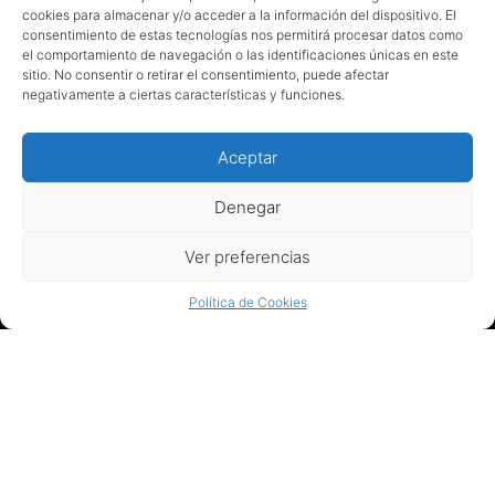
© MESTRES 2024
cookies para almacenar y/o acceder a la información del dispositivo. El
consentimiento de estas tecnologías nos permitirá procesar datos como
el comportamiento de navegación o las identificaciones únicas en este
sitio. No consentir o retirar el consentimiento, puede afectar
negativamente a ciertas características y funciones.
Aceptar
Avís Legal
Denegar
Política de Privacitat
Ver preferencias
Compres i Enviaments
Termes i Condicions
Política de Cookies